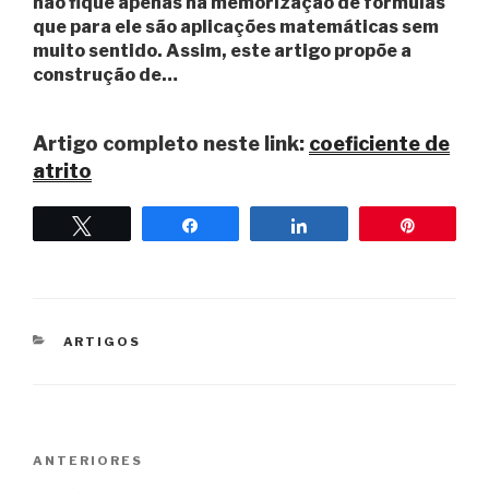
não fique apenas na memorização de fórmulas
que para ele são aplicações matemáticas sem
muito sentido. Assim, este artigo propõe a
construção de…
Artigo completo neste link:
coeficiente de
atrito
Twittar
Compartilhar
Compartilhar
Pin
CATEGORIAS
ARTIGOS
Navegação
Post
ANTERIORES
de