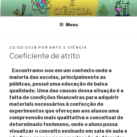
Pular
para
o
Menu
conteúdo
PUBLICADO
22/02/2018
POR
ARTE E CIÊNCIA
EM
Coeficiente de atrito
Encontramo-nos em um contexto onde a
maioria das escolas, principalmente as
públicas, possui uma educação de baixa
qualidade. Uma das causas dessa situação é a
falta de condições financeiras para adquirir
materiais necessários à confecção de
experimentos que ofereçam aos alunos uma
compreensão mais qualitativa e conceitual de
determinado fenômeno, onde o aluno possa
visualizar o conceito ensinado em sala de aula e