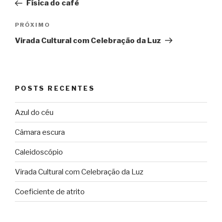
anterior
Física do café
Post
Próximo
PRÓXIMO
post
Virada Cultural com Celebração da Luz
POSTS RECENTES
Azul do céu
Câmara escura
Caleidoscópio
Virada Cultural com Celebração da Luz
Coeficiente de atrito